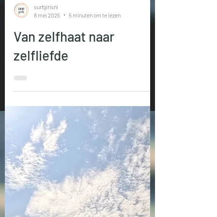
surfgirlsnl
8 mei 2025
5 minuten om te lezen
Van zelfhaat naar
zelfliefde