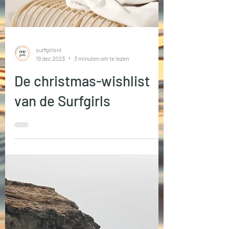
surfgirlsnl
19 dec 2023
3 minuten om te lezen
De christmas-wishlist
van de Surfgirls