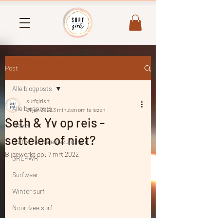
Post
Alle blogposts
surfgirlsnl
Alle blogposts
21 jan 2022
3 minuten om te lezen
Seth & Yv op reis -
Travel
settelen of niet?
Surf x mentale gezondheid
Bijgewerkt op:
7 mrt 2022
GRLPWR
Surfwear
Winter surf
Noordzee surf