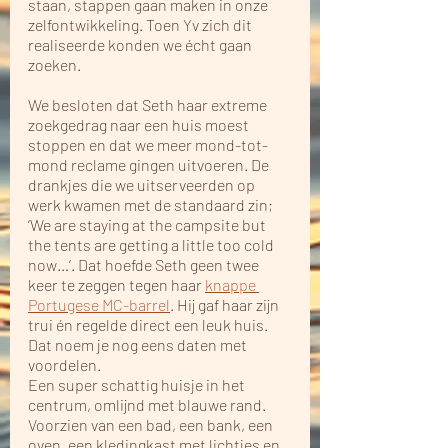
staan, stappen gaan maken in onze 
zelfontwikkeling. Toen Yv zich dit 
realiseerde konden we écht gaan 
zoeken.
We besloten dat Seth haar extreme 
zoekgedrag naar een huis moest 
stoppen en dat we meer mond-tot-
mond reclame gingen uitvoeren. De 
drankjes die we uitserveerden op 
werk kwamen met de standaard zin; 
‘We are staying at the campsite but 
the tents are getting a little too cold 
now…’. Dat hoefde Seth geen twee 
keer te zeggen tegen haar 
knappe 
Portugese MC-barrel
. Hij gaf haar zijn 
trui én regelde direct een leuk huis. 
Dat noem je nog eens daten met 
voordelen.  
Een super schattig huisje in het 
centrum, omlijnd met blauwe rand. 
Voorzien van een bad, een bank, een 
oven, een kledingkast met lichtjes en 