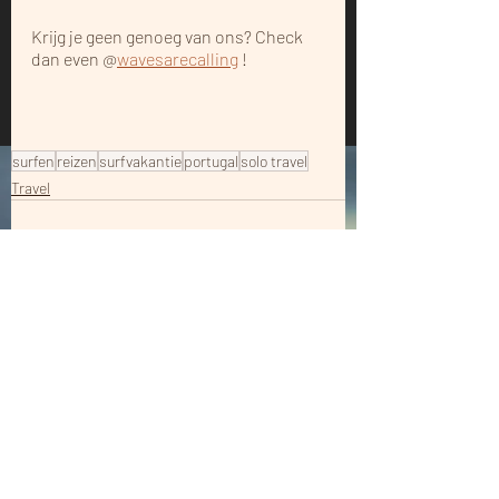
Krijg je geen genoeg van ons? Check 
dan even @
wavesarecalling
 !
surfen
reizen
surfvakantie
portugal
solo travel
Travel
Recente blogposts
Alles weergeven