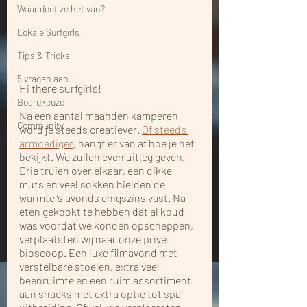
Waar doet ze het van?
Lokale Surfgirls
Tips & Tricks
5 vragen aan...
Hi there surfgirls!
Boardkeuze
Na een aantal maanden kamperen 
Community
word je steeds creatiever. 
Of steeds 
armoediger
, hangt er van af hoe je het 
bekijkt. We zullen even uitleg geven. 
Drie truien over elkaar, een dikke 
muts en veel sokken hielden de 
warmte ‘s avonds enigszins vast. Na 
eten gekookt te hebben dat al koud 
was voordat we konden opscheppen, 
verplaatsten wij naar onze privé 
bioscoop. Een luxe filmavond met 
verstelbare stoelen, extra veel 
beenruimte en een ruim assortiment 
aan snacks met extra optie tot spa-