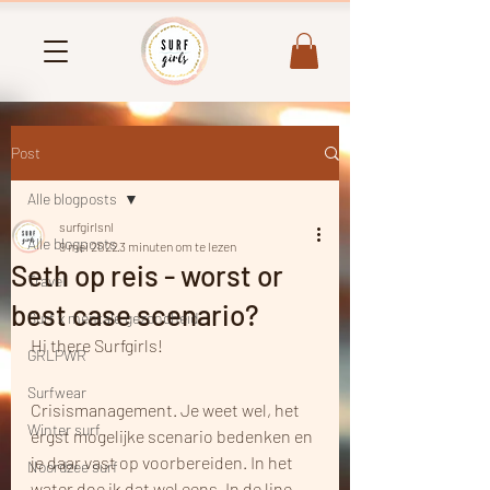
Post
Alle blogposts
surfgirlsnl
Alle blogposts
9 mei 2022
3 minuten om te lezen
Seth op reis - worst or
Travel
best case scenario?
Surf x mentale gezondheid
Hi there Surfgirls!
GRLPWR
Surfwear
Crisismanagement. Je weet wel, het 
Winter surf
ergst mogelijke scenario bedenken en 
je daar vast op voorbereiden. In het 
Noordzee surf
water doe ik dat wel eens. In de line-