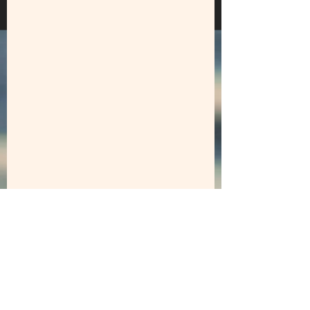
Gotta go now, waves are calling!
Seth
Wil je nog meer weten? Check dan 
even 
@wavesarecalling
surfen
reizen
surfvakantie
portugal
solo travel
Travel