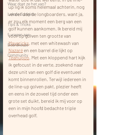
Waar doet ze het van?
up lig ik soms helemaal achterin, nog 
verder dan de longboarders, want ja, 
Lokale Surfgirls
er zou elk moment een berg van een 
Tips & Tricks
golf kunnen aankomen. Ik bereid mij 
5 vragen aan...
voor op golven ten grootte van 
Mavericks
, met een whitewash van 
Boardkeuze
Nazaré
 en een barrel die lijkt op 
Community
Teahupoo
. Met een kloppend hart kijk 
ik gefocust in de verte, zoekend naar 
deze unit van een golf die eventueel 
komt binnenrollen. Terwijl iedereen in 
de line-up golven pakt, plezier heeft 
en eens in de zoveel tijd onder een 
grote set duikt, bereid ik mij voor op 
een in mijn hoofd bedachte triple 
overhead golf.