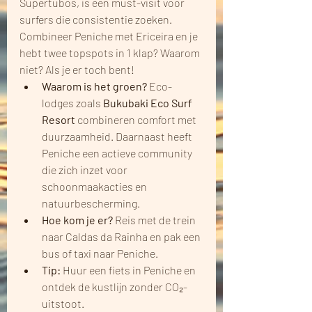
Supertubos, is een must-visit voor 
surfers die consistentie zoeken. 
Combineer Peniche met Ericeira en je 
hebt twee topspots in 1 klap? Waarom 
niet? Als je er toch bent!
Waarom is het groen?
 Eco-
lodges zoals 
Bukubaki Eco Surf 
Resort
 combineren comfort met 
duurzaamheid. Daarnaast heeft 
Peniche een actieve community 
die zich inzet voor 
schoonmaakacties en 
natuurbescherming.
Hoe kom je er?
 Reis met de trein 
naar Caldas da Rainha en pak een 
bus of taxi naar Peniche.
Tip:
 Huur een fiets in Peniche en 
ontdek de kustlijn zonder CO₂-
uitstoot.