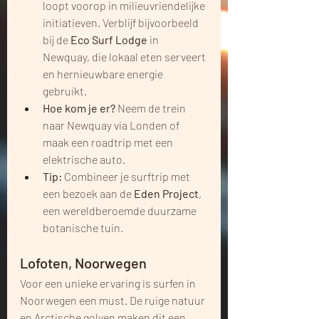
loopt voorop in milieuvriendelijke 
initiatieven. Verblijf bijvoorbeeld 
bij de 
Eco Surf Lodge
 in 
Newquay, die lokaal eten serveert 
en hernieuwbare energie 
gebruikt.
Hoe kom je er?
 Neem de trein 
naar Newquay via Londen of 
maak een roadtrip met een 
elektrische auto.
Tip:
 Combineer je surftrip met 
een bezoek aan de 
Eden Project
, 
een wereldberoemde duurzame 
botanische tuin.
Lofoten, Noorwegen
Voor een unieke ervaring is surfen in 
Noorwegen een must. De ruige natuur 
en Arctische golven maken dit een 