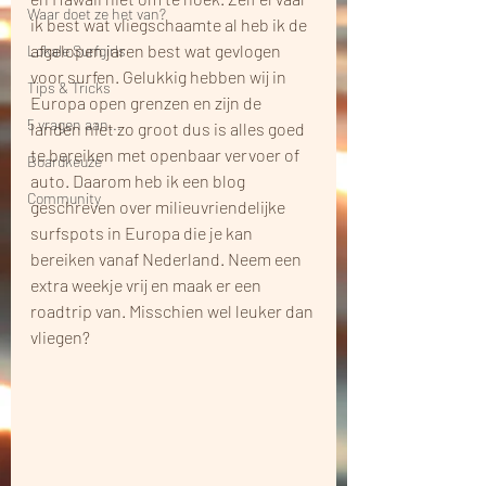
Waar doet ze het van?
ik best wat vliegschaamte al heb ik de 
afgelopen jaren best wat gevlogen 
Lokale Surfgirls
voor surfen. Gelukkig hebben wij in 
Tips & Tricks
Europa open grenzen en zijn de 
5 vragen aan...
landen niet zo groot dus is alles goed 
te bereiken met openbaar vervoer of 
Boardkeuze
auto. Daarom heb ik een blog 
Community
geschreven over milieuvriendelijke 
surfspots in Europa die je kan 
bereiken vanaf Nederland. Neem een 
extra weekje vrij en maak er een 
roadtrip van. Misschien wel leuker dan 
vliegen? 