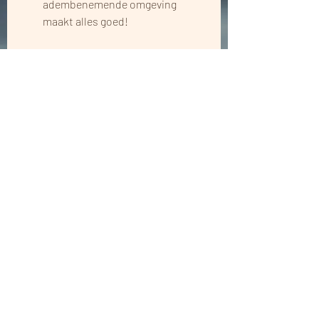
adembenemende omgeving 
maakt alles goed!
Europa biedt een overvloed aan 
surfplekken die niet alleen prachtige 
golven bieden, maar ook de 
mogelijkheid om duurzaam te reizen. 
Of je nu kiest voor de trein naar 
Portugal, een roadtrip naar Cornwall, 
of de ferry naar Noorwegen, elke stap 
draagt bij aan een betere toekomst 
voor onze planeet. Waar ga jij heen 
voor je volgende groene 
surfavontuur? Misschien stap ik wel 
achterin de auto!
Stay Stoked and look out to our 
planet, 
@onthewayve