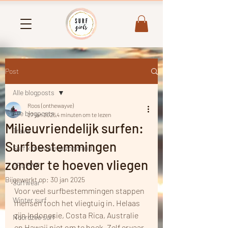
Post
Alle blogposts
Roos (onthewayve)
Alle blogposts
27 jan 2025
4 minuten om te lezen
Milieuvriendelijk surfen:
Travel
Surfbestemmingen
Surf x mentale gezondheid
zonder te hoeven vliegen
GRLPWR
Bijgewerkt op:
30 jan 2025
Surfwear
Voor veel surfbestemmingen stappen 
Winter surf
mensen toch het vliegtuig in. Helaas 
zijn Indonesie, Costa Rica, Australie 
Noordzee surf
en Hawaii niet om te hoek. Zelf ervaar 