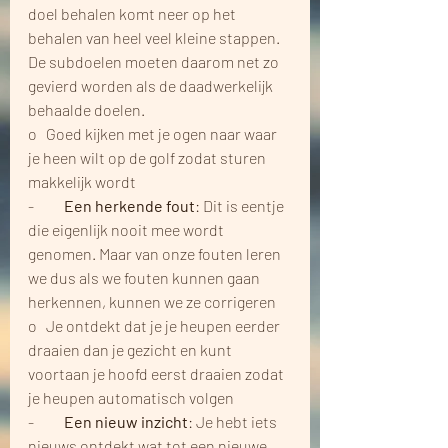
doel behalen komt neer op het 
behalen van heel veel kleine stappen. 
De subdoelen moeten daarom net zo 
gevierd worden als de daadwerkelijk 
behaalde doelen.
o   Goed kijken met je ogen naar waar 
je heen wilt op de golf zodat sturen 
makkelijk wordt
-          
Een herkende fout
: Dit is eentje 
die eigenlijk nooit mee wordt 
genomen. Maar van onze fouten leren 
we dus als we fouten kunnen gaan 
herkennen, kunnen we ze corrigeren
o   Je ontdekt dat je je heupen eerder 
draaien dan je gezicht en kunt 
voortaan je hoofd eerst draaien zodat 
je heupen automatisch volgen
-         
 Een nieuw inzicht
: Je hebt iets 
nieuws ontdekt wat tot een nieuwe 