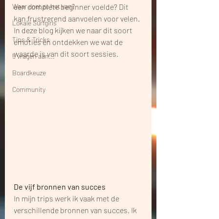
Waar doet ze het van?
een complete beginner voelde? Dit 
kan frustrerend aanvoelen voor velen. 
Lokale Surfgirls
In deze blog kijken we naar dit soort 
Tips & Tricks
emoties en ontdekken we wat de 
waarde is van dit soort sessies.
5 vragen aan...
Boardkeuze
Community
De vijf bronnen van succes
In mijn trips werk ik vaak met de 
verschillende bronnen van succes. Ik 