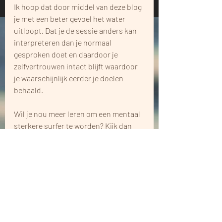
Ik hoop dat door middel van deze blog 
je met een beter gevoel het water 
uitloopt. Dat je de sessie anders kan 
interpreteren dan je normaal 
gesproken doet en daardoor je 
zelfvertrouwen intact blijft waardoor 
je waarschijnlijk eerder je doelen 
behaald.
Wil je nou meer leren om een mentaal 
sterkere surfer te worden? Kijk dan 
eens naar mijn cursus op 
www.healer-
academy.com
. Hierin leer je allerlei 
sportpsychologie technieken die je 
kunnen helpen om mentaal sterk te 
worden en je fysieke doelen sneller te 
behalen. Met de code SEAHEARTS 
krijg je 10% korting op de cursus.