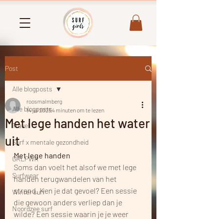
Post
Alle blogposts
roosmalmberg
Alle blogposts
14 jul 2025
4 minuten om te lezen
Met lege handen het water
Travel
uit
Surf x mentale gezondheid
Met lege handen
GRLPWR
Soms dan voelt het alsof we met lege 
Surfwear
handen terugwandelen van het 
strand. Ken je dat gevoel? Een sessie 
Winter surf
die gewoon anders verliep dan je 
Noordzee surf
wilde? Een sessie waarin je je weer 