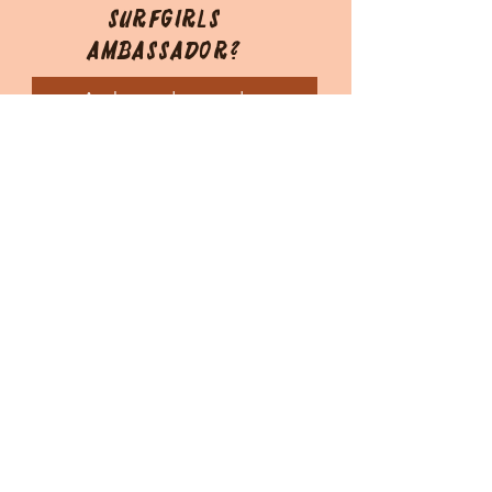
Surfgirls
Ambassador?
Ambassador worden
Klantenservice
Wie zijn wij?
Ruilen en retourneren
Verzendinformatie
Algemene voorwaarden
Abonnementsbeleid
Privacybeleid
Cookieverklaring
Terug naar HOME