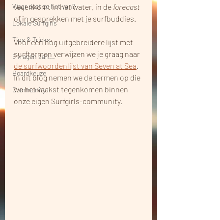
Waar doet ze het van?
tegenkomt in het water, in de 
forecast
of in gesprekken met je surfbuddies. 
Lokale Surfgirls
Tips & Tricks
Voor een nóg uitgebreidere lijst met 
surftermen verwijzen we je graag naar 
5 vragen aan...
de surfwoordenlijst van Seven at Sea
. 
Boardkeuze
In dit blog nemen we de termen op die 
we het vaakst tegenkomen binnen 
Community
onze eigen Surfgirls-community.