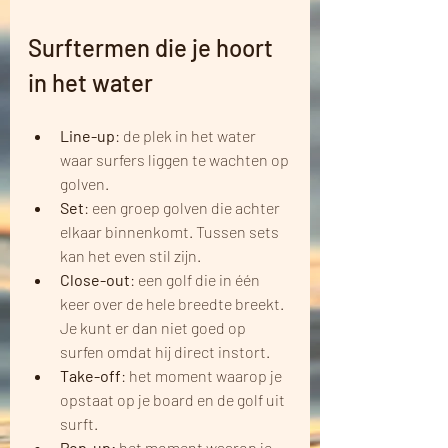
Surftermen die je hoort 
in het water 
Line-up
: de plek in het water 
waar surfers liggen te wachten op 
golven.
Set
: een groep golven die achter 
elkaar binnenkomt. Tussen sets 
kan het even stil zijn.
Close-out
: een golf die in één 
keer over de hele breedte breekt. 
Je kunt er dan niet goed op 
surfen omdat hij direct instort.
Take-off
: het moment waarop je 
opstaat op je board en de golf uit 
surft.
Pop-up: 
het moment waarop je 