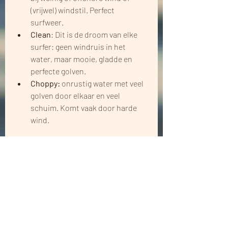
(vrijwel) windstil. Perfect 
surfweer.
Clean
: Dit is de droom van elke 
surfer: geen windruis in het 
water, maar mooie, gladde en 
perfecte golven. 
Choppy: 
onrustig water met veel 
golven door elkaar en veel 
schuim. Komt vaak door harde 
wind. 
Tot slot
Je hoeft deze termen niet allemaal te 
onthouden. En het is ook helemaal 
oké om iets te vragen als je het niet 
weet. Sterker nog: iedereen is ergens 
begonnen.