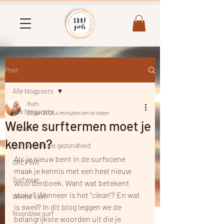
Post
Alle blogposts
Ruth
Alle blogposts
23 jun 2025
4 minuten om te lezen
Welke surftermen moet je
Travel
kennen?
Surf x mentale gezondheid
Als je nieuw bent in de surfscene 
GRLPWR
maak je kennis met een heel nieuw 
Surfwear
woordenboek. Want wat betekent 
stoke
? Wanneer is het "
clean
"? En wat 
Winter surf
is 
swell
? In dit blog leggen we de 
Noordzee surf
belangrijkste woorden uit die je 