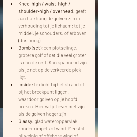
Knee-high / waist-high / 
shoulder-high / overhead: 
geeft 
aan hoe hoog de golven zijn in 
verhouding tot je lichaam: tot je 
middel, je schouders, of erboven 
(dus hoog).
Bomb (set)
: een plotselinge, 
grotere golf of set die veel groter 
is dan de rest. Kan spannend zijn 
als je net op de verkeerde plek 
ligt.
Inside: 
te dicht bij het strand of 
bij het breekpunt liggen, 
waardoor golven op je hoofd 
breken. Hier wil je liever niet zijn 
als de golven hoger zijn. 
Glassy: 
glad wateroppervlak, 
zonder rimpels of wind. Meestal 
bij weinig of offshore wind of 