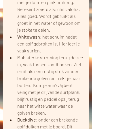
met je duim en pink omhoog. 
Betekent zoiets als: chill, aloha, 
alles goed. Wordt gebruikt als 
groet in het water of gewoon om 
je 
stoke
 te delen.
Whitewash: 
het schuim nadat 
een golf gebroken is. Hier leer je 
vaak surfen.
Mui: 
sterke stroming terug de zee 
in, vaak tussen zandbanken. Ziet 
eruit als een rustig stuk zonder 
brekende golven en trekt je naar 
buiten.  Kom je erin? Jij bent 
veilig met je drijvende surfplank, 
blijf rustig en peddel opzij terug 
naar het witte water waar de 
golven breken.
Duckdive
: onder een brekende 
golf duiken met je board. Dit 