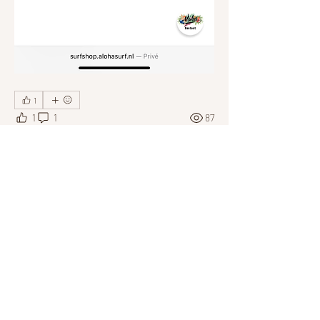
1
1
1
87
Write a comment...
Newest
milouulou
Apr 23
Hi! Mochten deze er nog zijn, heb ik interesse :) 
Ik denk dat de schoentjes sowieso passen, de 
handschoenen zouden we even moeten kijken. 
Like