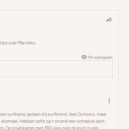
tips over Marokko.
104 weergaven
een surfcamp gedaan bij surfblend. Veel Duitsers, maar 
 allemaal. Hebben zelfs op t strand een schaduw spot. 
. De privé kamer met 360 view over de kust is een 