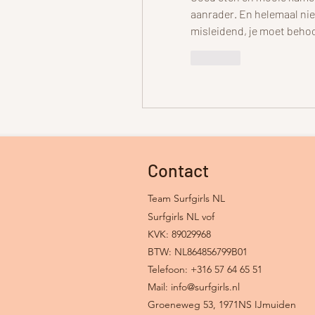
aanrader. En helemaal niet
misleidend, je moet behoo
Like
Contact
Team Surfgirls NL
Surfgirls NL vof
KVK: 89029968
BTW: NL864856799B01
Telefoon: +316 57 64 65 51
Mail:
info@surfgirls.nl
Groeneweg 53, 1971NS IJmuiden