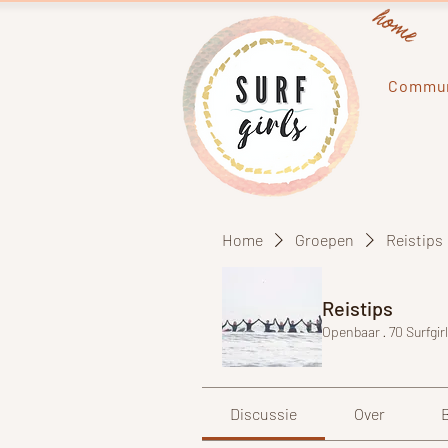
home
Commun
Home
Groepen
Reistips
Reistips
Openbaar
·
70 Surfgir
Discussie
Over