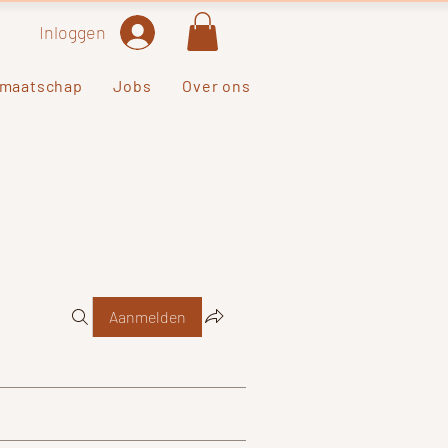
Inloggen
dmaatschap
Jobs
Over ons
Aanmelden