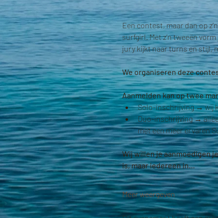
Een contest, maar dan op z’n
surfgirl. Met z’n tweeën vorm
jury kijkt naar turns en stij
We organiseren deze contest 
Aanmelden kan op twee man
Solo-inschrijving → wij 
Duo-inschrijving → allee
met een meer ervaren Sur
Wij willen je aanmoedigen j
is, maar iedereen in…
Meer weergeven
Dit evenement heeft een groe