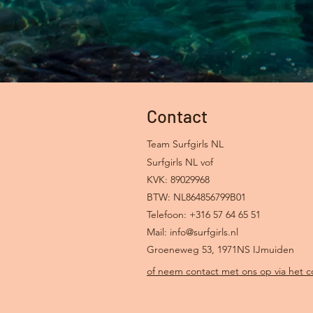
Contact
Team Surfgirls NL
Surfgirls NL vof
KVK: 89029968
BTW: NL864856799B01
Telefoon: +316 57 64 65 51
Mail:
info@surfgirls.nl
Groeneweg 53, 1971NS IJmuiden
of neem contact met ons op via het co