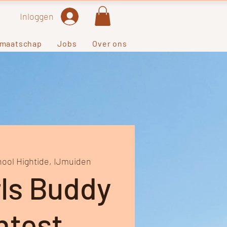
Inloggen
dmaatschap
Jobs
Over ons
hool Hightide, IJmuiden
rls Buddy
ntest