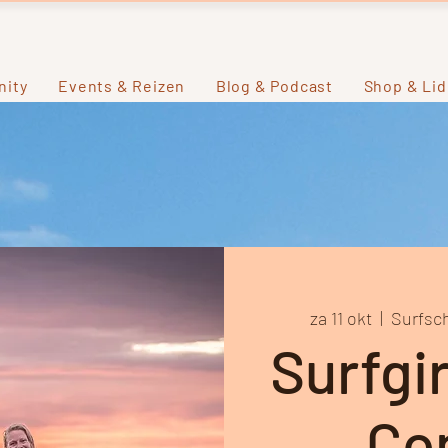
ity
Events & Reizen
Blog & Podcast
Shop & Li
za 11 okt
  |  
Surfsc
Surfgi
Co