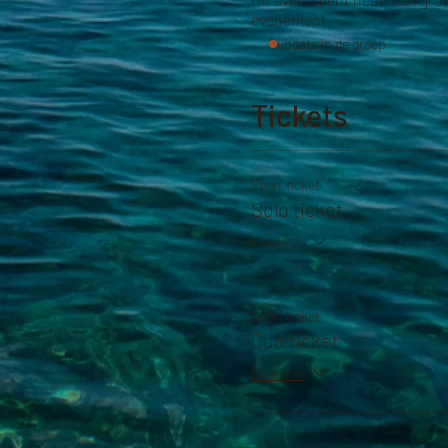
evenement.
1 update in de groep
Tickets
Soort ticket
Solo ticket
Meer info
Soort ticket
Duo ticket
Meer info