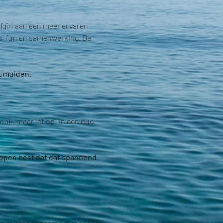
fgirl aan een meer ervaren 
ls, fun en samenwerking. De 
 IJmuiden.
ook, maar let op: in een duo 
appen best dat dat spannend 
je je hebt aangemeld voor het