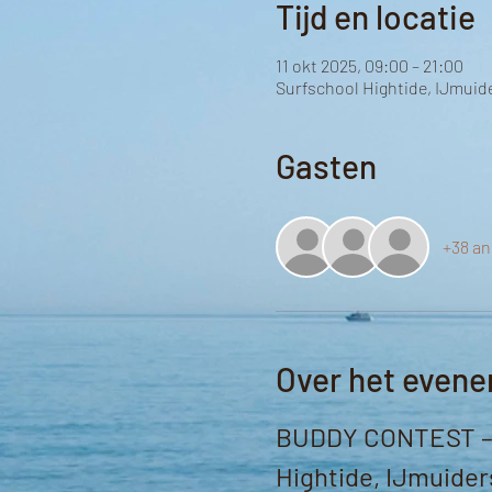
Tijd en locatie
11 okt 2025, 09:00 – 21:00
Surfschool Hightide, IJmuid
Gasten
+38 an
Over het even
BUDDY CONTEST – 11
Hightide, IJmuider