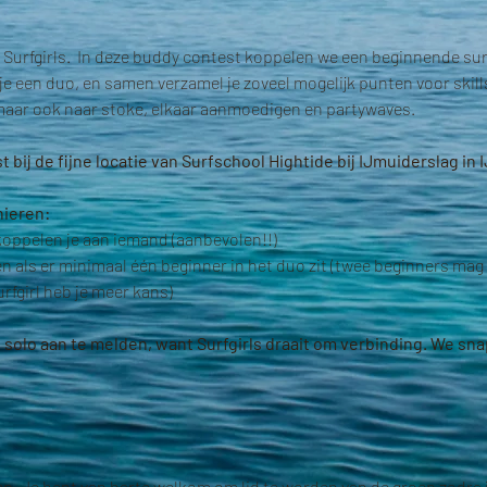
 Surfgirls.  In deze buddy contest koppelen we een beginnende sur
 je een duo, en samen verzamel je zoveel mogelijk punten voor skil
l, maar ook naar stoke, elkaar aanmoedigen en partywaves.
bij de fijne locatie van Surfschool Hightide bij IJmuiderslag in
ieren:
koppelen je aan iemand (aanbevolen!!)
n als er minimaal één beginner in het duo zit (twee beginners mag 
fgirl heb je meer kans)
e solo aan te melden, want Surfgirls draait om verbinding. We sn
p. Je bent van harte welkom om lid te worden van de groep zodra 