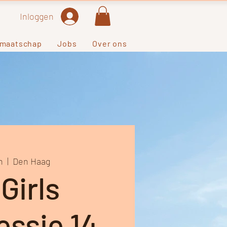
Inloggen
dmaatschap
Jobs
Over ons
n
  |  
Den Haag
 Girls
essie 14