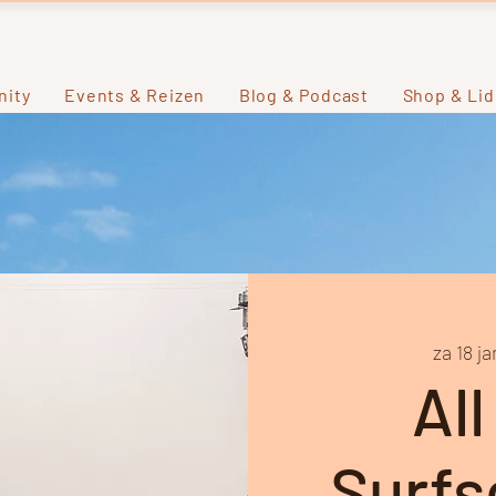
ity
Events & Reizen
Blog & Podcast
Shop & Li
za 18 ja
All
Surfs