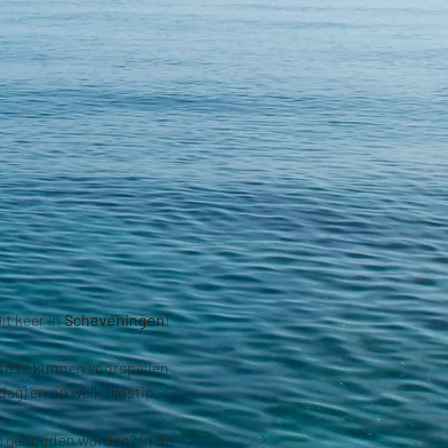
t keer in 
Scheveningen
!
te te kunnen voorspellen 
dag) en op welk tijdstip.
te gehouden worden? In de 