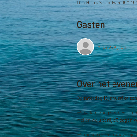
Den Haag, Strandweg 150-15
Gasten
Alles bekijken
Over het even
Op
 zaterdag 18 januari of zo
We willen graag het beste mo
maken we 
uiterlijk 3 dagen
We maken de definitieve tijd 