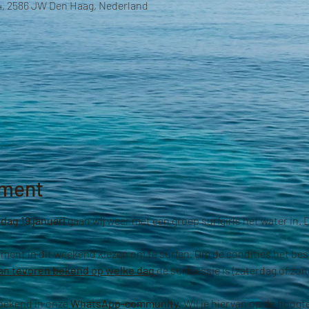
4, 2586 JW Den Haag, Nederland
ement
ndag 19 januari
 gaan wij weer met een groep surfgirls het water in. Di
ment in dit weekend kiezen om te surfen. Om de condities het bes
 van tevoren bekend op welke dag 
de surfsessie is (zaterdag of zon
bekend in onze 
WhatsApp-community
. Wil je hiervan op de hoog