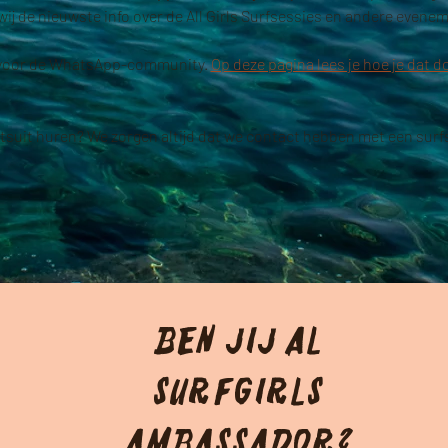
j de nieuwste info over de All Girls Surfsessies en andere evenem
 voor de WhatsApp-community. 
Op deze pagina lees je hoe je dat d
etsuit huren? We zorgen altijd dat we contact hebben met een surf
Ben jij Al
Surfgirls
Ambassador?