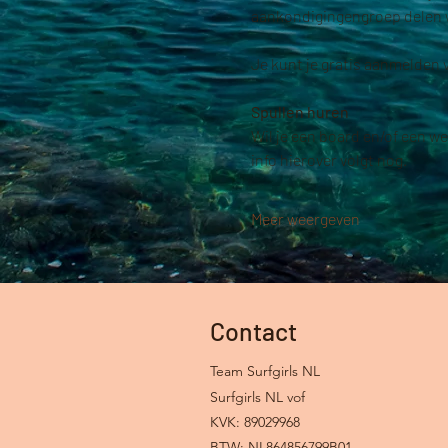
aankondigingengroep delen wi
Je kunt je gratis aanmelden
Spullen huren
Wil je een board en/of een w
info hierover volgt nog.
Meer weergeven
Contact
Team Surfgirls NL
Surfgirls NL vof
KVK: 89029968
BTW: NL864856799B01