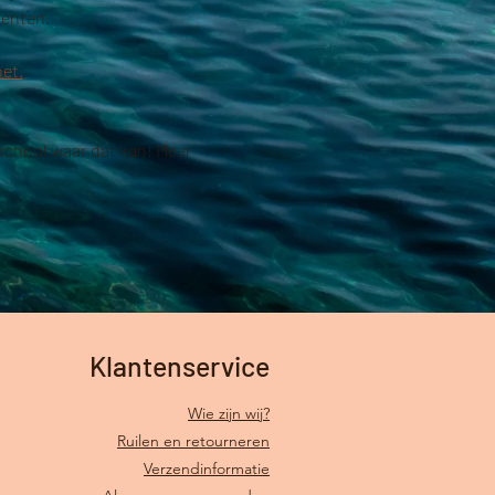
enten. 
oet.
school waar dat kan! Meer 
Klantenservice
Wie zijn wij?
Ruilen en retourneren
Verzendinformatie