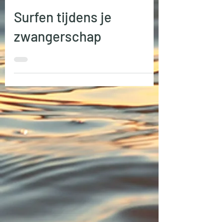
surfgirlsnl
16 jun 2023
9 minuten om te lezen
Surfen tijdens je
zwangerschap