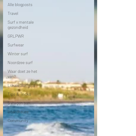
Alle blogposts
Travel
Surf x mentale
gezondheid
GRLPWR
Surfwear
Winter surf
Noordzee surf
Waar doet ze het
van?
Lokale Surfgirls
Tips & Tricks
5 vragen aan...
Boardkeuze
Community