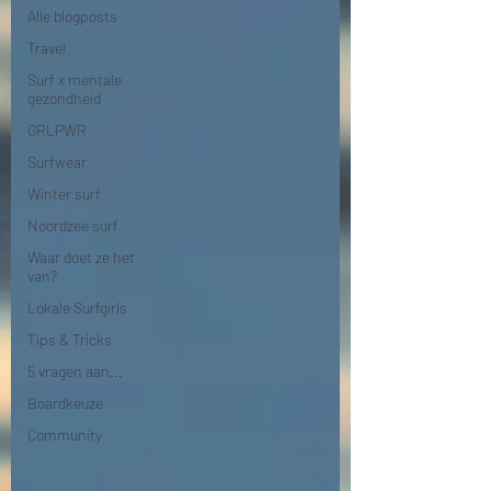
Alle blogposts
Travel
Surf x mentale
gezondheid
GRLPWR
Surfwear
Winter surf
Noordzee surf
Waar doet ze het
van?
Lokale Surfgirls
Tips & Tricks
5 vragen aan...
Boardkeuze
Community