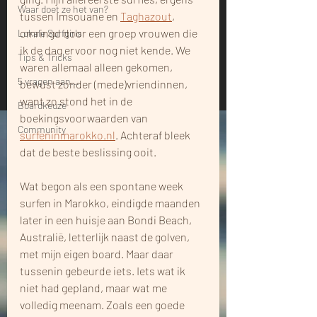
Waar doet ze het van?
tussen Imsouane en 
Taghazout
, 
omringd door een groep vrouwen die 
Lokale Surfgirls
ik de dag ervoor nog niet kende. We 
Tips & Tricks
waren allemaal alleen gekomen, 
5 vragen aan...
bewust zonder (mede)vriendinnen, 
want zo stond het in de 
Boardkeuze
boekingsvoorwaarden van 
Community
surfeninmarokko.nl
. Achteraf bleek 
dat de beste beslissing ooit.
Wat begon als een spontane week 
surfen in Marokko, eindigde maanden 
later in een huisje aan Bondi Beach, 
Australië, letterlijk naast de golven, 
met mijn eigen board. Maar daar 
tussenin gebeurde iets. Iets wat ik 
niet had gepland, maar wat me 
volledig meenam. Zoals een goede 