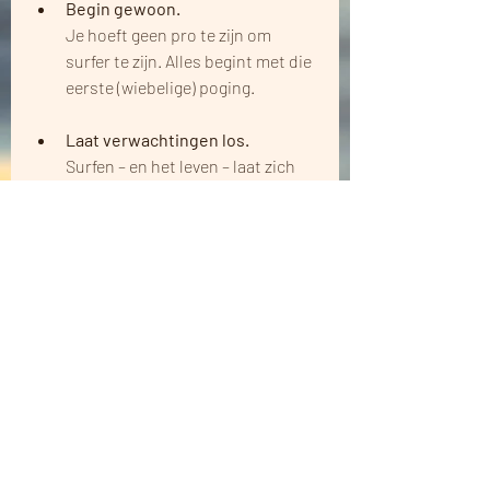
Begin gewoon.
Je hoeft geen pro te zijn om 
surfer te zijn. Alles begint met die 
eerste (wiebelige) poging.
Laat verwachtingen los.
Surfen – en het leven – laat zich 
niet controleren. Hoe sneller je 
leert meebewegen, hoe vrijer je 
wordt.
Fysieke tegenslag is soms een 
kans.
Rust nemen of vertragen is geen 
zwakte, maar vaak een bron van 
nieuwe inzichten en herstel.
De community maakt het 
verschil.