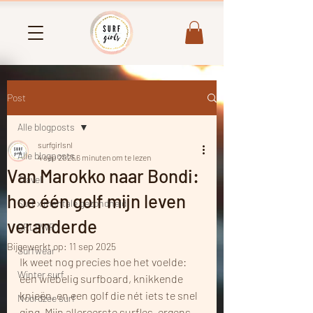
Post
Alle blogposts
surfgirlsnl
Alle blogposts
4 sep 2025
6 minuten om te lezen
Van Marokko naar Bondi:
Travel
hoe één golf mijn leven
Surf x mentale gezondheid
veranderde
GRLPWR
Bijgewerkt op:
11 sep 2025
Surfwear
Ik weet nog precies hoe het voelde: 
Winter surf
een wiebelig surfboard, knikkende 
knieën, en een golf die nét iets te snel 
Noordzee surf
ging. Mijn allereerste surfles, ergens 